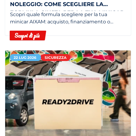
NOLEGGIO: COME SCEGLIERE LA
FORMULA GIUSTA PER LA TUA MINICAR
Scopri quale formula scegliere per la tua
minicar AIXAM: acquisto, finanziamento o
noleggio in base alle tue esigenze.
Scopri di più
22 LUG 2026
SICUREZZA